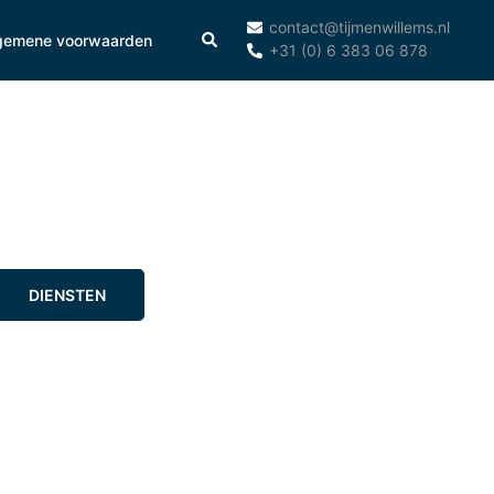
contact@tijmenwillems.nl
Search
gemene voorwaarden
+31 (0) 6 383 06 878
DIENSTEN